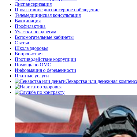
Диспансеризация
Проактивное диспансерное наблюдение
Телемедицинская консультация
Вакцинация
Профилактика
Участки по адресам
Вспомогательные кабинеты
Статьи
Школа здоровья
Вопрос-ответ
Противодействие коррупции
Помощь по ОМС
Информация о беременности
Платные услуги
Лекарства или денежная компенс