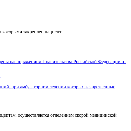
за которыми закреплен пациент
дены распоряжением Правительства Российской Федерации от
р
ваний, при амбулаторном лечении которых лекарственные
цептам, осуществляется отделением скорой медицинской