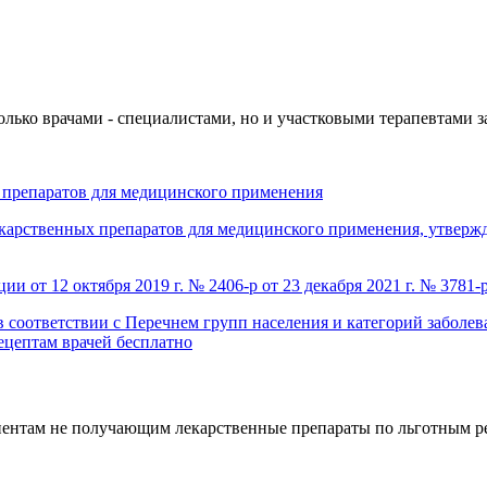
олько врачами - специалистами, но и участковыми терапевтами 
препаратов для медицинского применения
карственных препаратов для медицинского применения, утверж
 от 12 октября 2019 г. № 2406-р от 23 декабря 2021 г. № 3781-
 соответствии с Перечнем групп населения и категорий заболе
ецептам врачей бесплатно
ентам не получающим лекарственные препараты по льготным ре