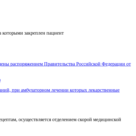
за которыми закреплен пациент
дены распоряжением Правительства Российской Федерации от
р
ваний, при амбулаторном лечении которых лекарственные
цептам, осуществляется отделением скорой медицинской