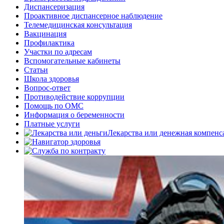
Диспансеризация
Проактивное диспансерное наблюдение
Телемедицинская консультация
Вакцинация
Профилактика
Участки по адресам
Вспомогательные кабинеты
Статьи
Школа здоровья
Вопрос-ответ
Противодействие коррупции
Помощь по ОМС
Информация о беременности
Платные услуги
Лекарства или денежная компенс