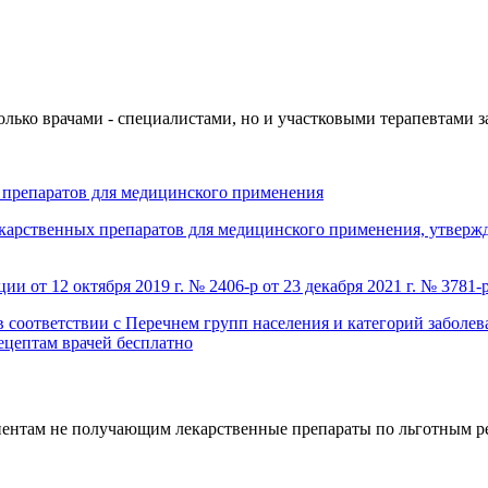
олько врачами - специалистами, но и участковыми терапевтами 
препаратов для медицинского применения
карственных препаратов для медицинского применения, утверж
 от 12 октября 2019 г. № 2406-р от 23 декабря 2021 г. № 3781-
 соответствии с Перечнем групп населения и категорий заболе
ецептам врачей бесплатно
ентам не получающим лекарственные препараты по льготным ре