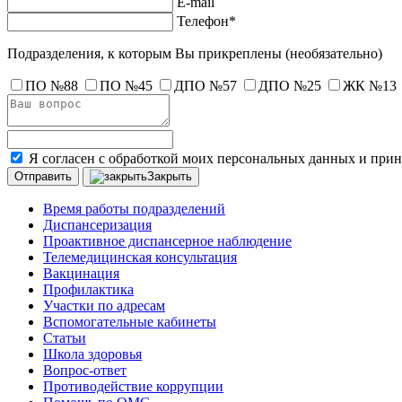
E-mail
Телефон*
Подразделения, к которым Вы прикреплены
(необязательно)
ПО №88
ПО №45
ДПО №57
ДПО №25
ЖК №13
Я согласен с обработкой моих персональных данных и при
Закрыть
Время работы подразделений
Диспансеризация
Проактивное диспансерное наблюдение
Телемедицинская консультация
Вакцинация
Профилактика
Участки по адресам
Вспомогательные кабинеты
Статьи
Школа здоровья
Вопрос-ответ
Противодействие коррупции